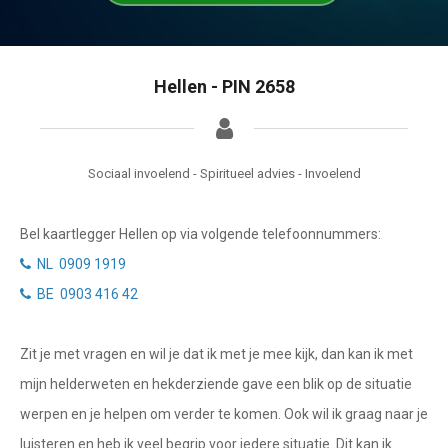
Getuigenissen
Waterman
Vissen
Belverzoek
Hellen - PIN 2658
Ram
Vragen?
Stier
Info
Tweelingen
Sociaal invoelend - Spiritueel advies - Invoelend
Privacybeleid
Kreeft
Bel kaartlegger Hellen op via volgende telefoonnummers:
Leeuw
Desktop website
NL 0909 1919
Maagd
BE 0903 416 42
Sluit menu
Weegschaal
Zit je met vragen en wil je dat ik met je mee kijk, dan kan ik met
Schorpioen
CONTACT
mijn helderweten en hekderziende gave een blik op de situatie
Boogschutter
werpen en je helpen om verder te komen. Ook wil ik graag naar je
Bel NL kaartlegger
luisteren en heb ik veel begrip voor iedere situatie. Dit kan ik
Steenbok